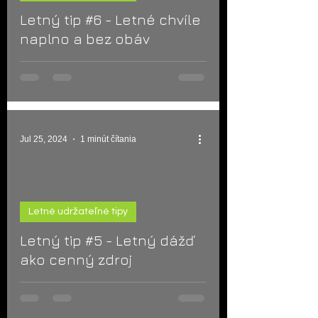
Letný tip #6 - Letné chvíle
naplno a bez obáv
Jul 25, 2024
1 minút čítania
Letné udržateľné tipy
d video
Letný tip #5 - Letný dážď
ako cenný zdroj